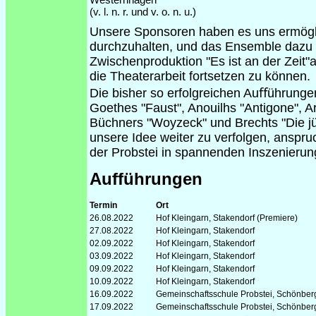
(v. l. n. r. und v. o. n. u.)
Unsere Sponsoren haben es uns ermögli
durchzuhalten, und das Ensemble dazu mo
Zwischenproduktion "Es ist an der Zeit"
die Theaterarbeit fortsetzen zu können.
Die bisher so erfolgreichen Auﬀührunge
Goethes "Faust", Anouilhs "Antigone", Ar
Büchners "Woyzeck" und Brechts "Die jü
unsere Idee weiter zu verfolgen, anspru
der Probstei in spannenden Inszenierun
Aufführungen
Termin
Ort
26.08.2022
Hof Kleingarn, Stakendorf (Premiere)
27.08.2022
Hof Kleingarn, Stakendorf
02.09.2022
Hof Kleingarn, Stakendorf
03.09.2022
Hof Kleingarn, Stakendorf
09.09.2022
Hof Kleingarn, Stakendorf
10.09.2022
Hof Kleingarn, Stakendorf
16.09.2022
Gemeinschaftsschule Probstei, Schönber
17.09.2022
Gemeinschaftsschule Probstei, Schönber