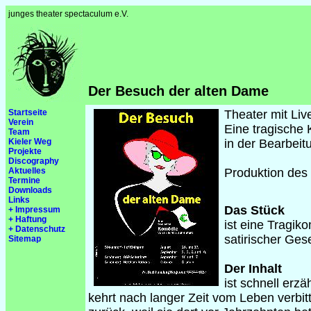
junges theater spectaculum e.V.
Der Besuch der alten Dame
Startseite
Theater mit Liv
Verein
Eine tragische
Team
Kieler Weg
in der Bearbei
Projekte
Discography
Aktuelles
Produktion des 
Termine
Downloads
Links
Das Stück
+ Impressum
+ Haftung
ist eine Tragi
+ Datenschutz
satirischer Gese
Sitemap
Der Inhalt
ist schnell erzä
kehrt nach langer Zeit vom Leben verbitte