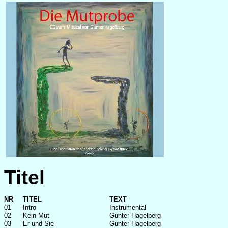
Titel
NR
TITEL
TEXT
01
Intro
Instrumental
02
Kein Mut
Gunter Hagelberg
03
Er und Sie
Gunter Hagelberg